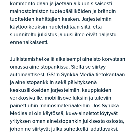
kommentoidaan ja jaetaan alkuun sisäisesti
mainostoimiston tuotepäälliköiden ja brändin
tuotteiden kehittäjien kesken. Järjestelmän
käyttöoikeuksin huolehditaan siitä, että
suunniteltu julkistus ja uusi ilme eivät paljastu
ennenaikaisesti.
Julkistamishetkellä aikaisempi aineisto korvataan
omassa aineistopankissa. Sieltä se siirtyy
automaattisesti GS1:n Synkka Media-tietokantaan
ja aineistopankkiin sekä päivityksenä
keskusliikkeiden järjestelmiin, kauppiaiden
verkkosivuille, mobiilisovelluksiin ja tuleviin
painettuihin mainosmateriaaleihin. Jos Synkka
Mediaa ei ole käytössä, kuva-aineistot löytyvät
yrityksen oman aineistopankin julkisesta osiosta,
johon ne siirtyvät julkaisuhetkellä ladattavaksi.