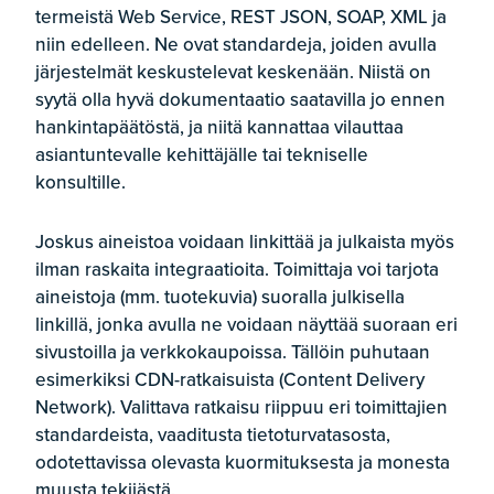
termeistä Web Service, REST JSON, SOAP, XML ja
niin edelleen. Ne ovat standardeja, joiden avulla
järjestelmät keskustelevat keskenään. Niistä on
syytä olla hyvä dokumentaatio saatavilla jo ennen
hankintapäätöstä, ja niitä kannattaa vilauttaa
asiantuntevalle kehittäjälle tai tekniselle
konsultille.
Joskus aineistoa voidaan linkittää ja julkaista myös
ilman raskaita integraatioita. Toimittaja voi tarjota
aineistoja (mm. tuotekuvia) suoralla julkisella
linkillä, jonka avulla ne voidaan näyttää suoraan eri
sivustoilla ja verkkokaupoissa. Tällöin puhutaan
esimerkiksi CDN-ratkaisuista (Content Delivery
Network). Valittava ratkaisu riippuu eri toimittajien
standardeista, vaaditusta tietoturvatasosta,
odotettavissa olevasta kuormituksesta ja monesta
muusta tekijästä.