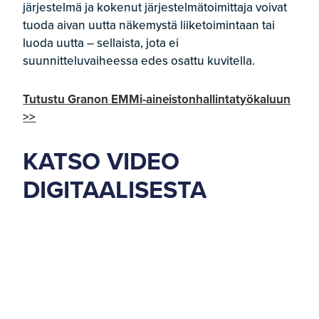
järjestelmä ja kokenut järjestelmätoimittaja voivat
tuoda aivan uutta näkemystä liiketoimintaan tai
luoda uutta – sellaista, jota ei
suunnitteluvaiheessa edes osattu kuvitella.
Tutustu Granon EMMi-aineistonhallintatyökaluun
>>
KATSO VIDEO
DIGITAALISESTA
AINEISTONHALLINNAST
A
Juttu on julkaistu alun perin
Granon