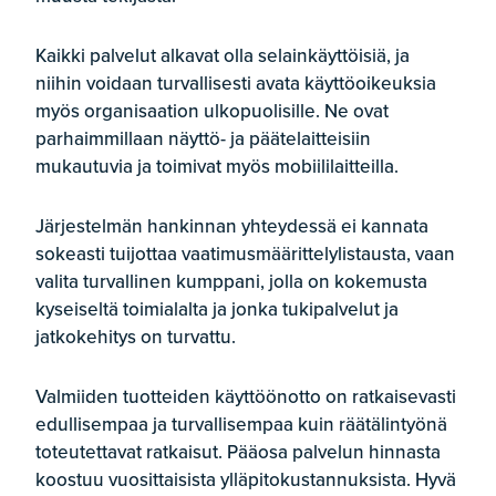
Kaikki palvelut alkavat olla selainkäyttöisiä, ja
niihin voidaan turvallisesti avata käyttöoikeuksia
myös organisaation ulkopuolisille. Ne ovat
parhaimmillaan näyttö- ja päätelaitteisiin
mukautuvia ja toimivat myös mobiililaitteilla.
Järjestelmän hankinnan yhteydessä ei kannata
sokeasti tuijottaa vaatimusmäärittelylistausta, vaan
valita turvallinen kumppani, jolla on kokemusta
kyseiseltä toimialalta ja jonka tukipalvelut ja
jatkokehitys on turvattu.
Valmiiden tuotteiden käyttöönotto on ratkaisevasti
edullisempaa ja turvallisempaa kuin räätälintyönä
toteutettavat ratkaisut. Pääosa palvelun hinnasta
koostuu vuosittaisista ylläpitokustannuksista. Hyvä