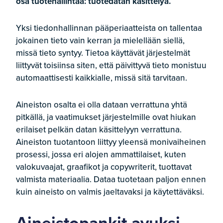
osa tuotehallintaa: tuotedatan käsittelyä.
Yksi tiedonhallinnan pääperiaatteista on tallentaa
jokainen tieto vain kerran ja mielellään siellä,
missä tieto syntyy. Tietoa käyttävät järjestelmät
liittyvät toisiinsa siten, että päivittyvä tieto monistuu
automaattisesti kaikkialle, missä sitä tarvitaan.
Aineiston osalta ei olla dataan verrattuna yhtä
pitkällä, ja vaatimukset järjestelmille ovat hiukan
erilaiset pelkän datan käsittelyyn verrattuna.
Aineiston tuotantoon liittyy yleensä monivaiheinen
prosessi, jossa eri alojen ammattilaiset, kuten
valokuvaajat, graafikot ja copywriterit, tuottavat
valmista materiaalia. Dataa tuotetaan paljon ennen
kuin aineisto on valmis jaeltavaksi ja käytettäväksi.
Aineistopankit avuksi