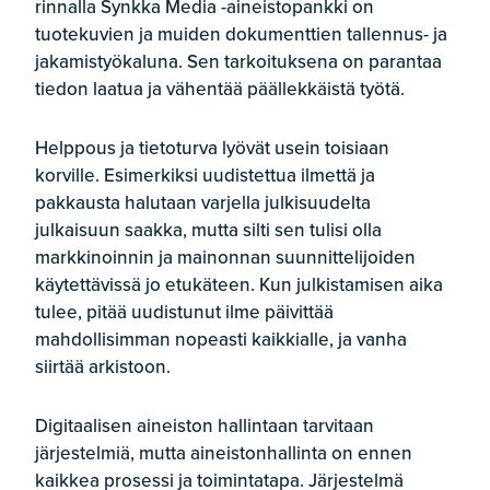
rinnalla Synkka Media -aineistopankki on
tuotekuvien ja muiden dokumenttien tallennus- ja
jakamistyökaluna. Sen tarkoituksena on parantaa
tiedon laatua ja vähentää päällekkäistä työtä.
Helppous ja tietoturva lyövät usein toisiaan
korville. Esimerkiksi uudistettua ilmettä ja
pakkausta halutaan varjella julkisuudelta
julkaisuun saakka, mutta silti sen tulisi olla
markkinoinnin ja mainonnan suunnittelijoiden
käytettävissä jo etukäteen. Kun julkistamisen aika
tulee, pitää uudistunut ilme päivittää
mahdollisimman nopeasti kaikkialle, ja vanha
siirtää arkistoon.
Digitaalisen aineiston hallintaan tarvitaan
järjestelmiä, mutta aineistonhallinta on ennen
kaikkea prosessi ja toimintatapa. Järjestelmä