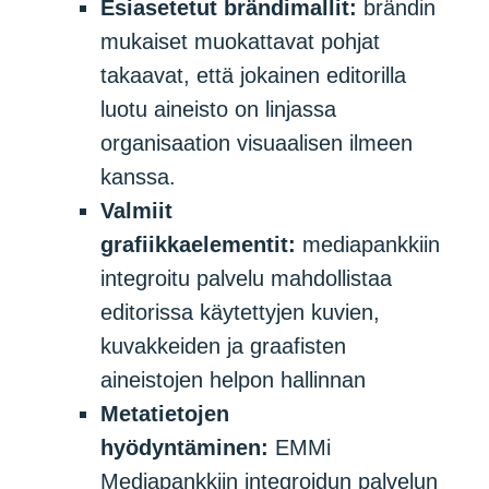
Esiasetetut brändimallit:
brändin
mukaiset muokattavat pohjat
takaavat, että jokainen editorilla
luotu aineisto on linjassa
organisaation visuaalisen ilmeen
kanssa.
Valmiit
grafiikkaelementit:
mediapankkiin
integroitu palvelu mahdollistaa
editorissa käytettyjen kuvien,
kuvakkeiden ja graafisten
aineistojen helpon hallinnan
Metatietojen
hyödyntäminen:
EMMi
Mediapankkiin integroidun palvelun