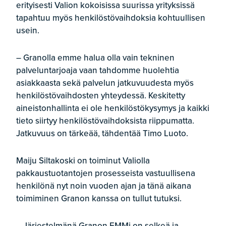
erityisesti Valion kokoisissa suurissa yrityksissä
tapahtuu myös henkilöstövaihdoksia kohtuullisen
usein.
– Granolla emme halua olla vain tekninen
palveluntarjoaja vaan tahdomme huolehtia
asiakkaasta sekä palvelun jatkuvuudesta myös
henkilöstövaihdosten yhteydessä. Keskitetty
aineistonhallinta ei ole henkilöstökysymys ja kaikki
tieto siirtyy henkilöstövaihdoksista riippumatta.
Jatkuvuus on tärkeää, tähdentää Timo Luoto.
Maiju Siltakoski on toiminut Valiolla
pakkaustuotantojen prosesseista vastuullisena
henkilönä nyt noin vuoden ajan ja tänä aikana
toimiminen Granon kanssa on tullut tutuksi.
– Järjestelmänä Granon EMMi on selkeä ja