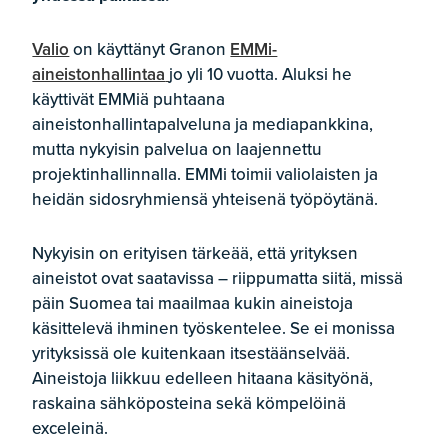
Valio
on käyttänyt Granon
EMMi-
aineistonhallintaa
jo yli 10 vuotta. Aluksi he
käyttivät EMMiä puhtaana
aineistonhallintapalveluna ja mediapankkina,
mutta nykyisin palvelua on laajennettu
projektinhallinnalla. EMMi toimii valiolaisten ja
heidän sidosryhmiensä yhteisenä työpöytänä.
Nykyisin on erityisen tärkeää, että yrityksen
aineistot ovat saatavissa – riippumatta siitä, missä
päin Suomea tai maailmaa kukin aineistoja
käsittelevä ihminen työskentelee. Se ei monissa
yrityksissä ole kuitenkaan itsestäänselvää.
Aineistoja liikkuu edelleen hitaana käsityönä,
raskaina sähköposteina sekä kömpelöinä
exceleinä.