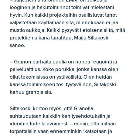
looginen ja hakutoiminnot toimivat mielestäni
hyvin. Kun kaikki projekteihin osallistuvat tahot
valjastetaan käyttämään sitä, minnekkään ei jää
mustia aukkoja. Kaikki pysyvät tietoisena siitä, mitä
projektien aikana tapahtuu, Maiju Siltakoski
sanoo.
– Granon parhaita puolia on nopea reagointi ja
palvelualttius. Koko porukka, jonka kanssa olen
ollut tekemisissä on ystävällistä. Olen heidän
kanssa toimimiseen tosi tyytyväinen, Siltakoski
kehuu granolaisia.
Siltakoski kertoo myös, että Granolla
suhtaudutaan kaikkiin kehitysehdotuksiin ja
ideoihin todella avoimesti – ei niin, että mitään
torpattaisiin vaan ennemminkin ‘katsotaan ja