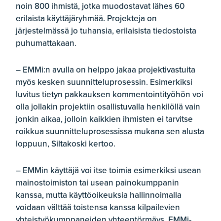
noin 800 ihmistä, jotka muodostavat lähes 60
erilaista käyttäjäryhmää. Projekteja on
järjestelmässä jo tuhansia, erilaisista tiedostoista
puhumattakaan.
– EMMi:n avulla on helppo jakaa projektivastuita
myös kesken suunnitteluprosessin. Esimerkiksi
luvitus tietyn pakkauksen kommentointityöhön voi
olla jollakin projektiin osallistuvalla henkilöllä vain
jonkin aikaa, jolloin kaikkien ihmisten ei tarvitse
roikkua suunnitteluprosessissa mukana sen alusta
loppuun, Siltakoski kertoo.
– EMMin käyttäjä voi itse toimia esimerkiksi usean
mainostoimiston tai usean painokumppanin
kanssa, mutta käyttöoikeuksia hallinnoimalla
voidaan välttää toistensa kanssa kilpailevien
yhteistyökumppaneiden yhteentörmäys. EMMi-