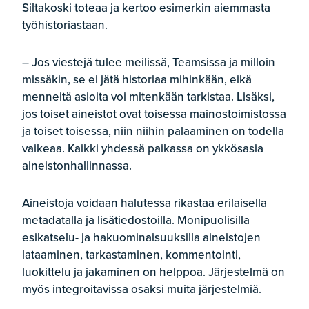
Siltakoski toteaa ja kertoo esimerkin aiemmasta
työhistoriastaan.
– Jos viestejä tulee meilissä, Teamsissa ja milloin
missäkin, se ei jätä historiaa mihinkään, eikä
menneitä asioita voi mitenkään tarkistaa. Lisäksi,
jos toiset aineistot ovat toisessa mainostoimistossa
ja toiset toisessa, niin niihin palaaminen on todella
vaikeaa. Kaikki yhdessä paikassa on ykkösasia
aineistonhallinnassa.
Aineistoja voidaan halutessa rikastaa erilaisella
metadatalla ja lisätiedostoilla. Monipuolisilla
esikatselu- ja hakuominaisuuksilla aineistojen
lataaminen, tarkastaminen, kommentointi,
luokittelu ja jakaminen on helppoa. Järjestelmä on
myös integroitavissa osaksi muita järjestelmiä.