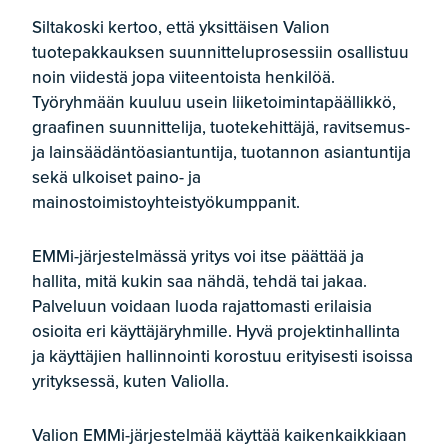
Siltakoski kertoo, että yksittäisen Valion
tuotepakkauksen suunnitteluprosessiin osallistuu
noin viidestä jopa viiteentoista henkilöä.
Työryhmään kuuluu usein liiketoimintapäällikkö,
graafinen suunnittelija, tuotekehittäjä, ravitsemus-
ja lainsäädäntöasiantuntija, tuotannon asiantuntija
sekä ulkoiset paino- ja
mainostoimistoyhteistyökumppanit.
EMMi-järjestelmässä yritys voi itse päättää ja
hallita, mitä kukin saa nähdä, tehdä tai jakaa.
Palveluun voidaan luoda rajattomasti erilaisia
osioita eri käyttäjäryhmille. Hyvä projektinhallinta
ja käyttäjien hallinnointi korostuu erityisesti isoissa
yrityksessä, kuten Valiolla.
Valion EMMi-järjestelmää käyttää kaikenkaikkiaan