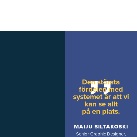
,,
Den största
fördelen med
systemet är att vi
kan se allt
på en plats.
MAIJU SILTAKOSKI
Senior Graphic Designer,